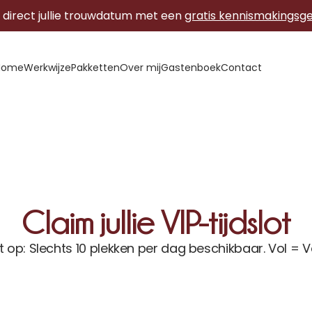
direct jullie trouwdatum met een 
gratis kennismakingsg
Home
Werkwijze
Pakketten
Over mij
Gastenboek
Contact
Claim jullie VIP-tijdslot
t op: Slechts 10 plekken per dag beschikbaar. Vol = V